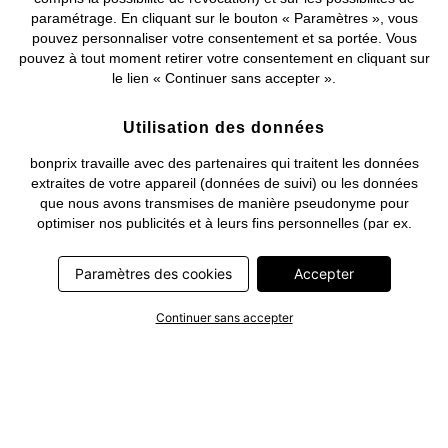
paramétrage. En cliquant sur le bouton « Paramètres », vous
pouvez personnaliser votre consentement et sa portée. Vous
pouvez à tout moment retirer votre consentement en cliquant sur
le lien « Continuer sans accepter ».
Utilisation des données
bonprix travaille avec des partenaires qui traitent les données
extraites de votre appareil (données de suivi) ou les données
que nous avons transmises de manière pseudonyme pour
optimiser nos publicités et à leurs fins personnelles (par ex.
établissements d’un profil) ou pour le compte de tiers. Dans ce
cadre, non seulement la collecte des données de suivi ou la
Paramètres des cookies
Accepter
transmission de vos données pseudonymisées mais également
le traitement ultérieur de ces données par ce prestataire
Continuer sans accepter
nécessitent un consentement. Les données de suivi seront alors
collectées ou vos données pseudonymisées seront alors
transmises seulement si vous avez cliqué préalablement sur le
bouton « Accepter » dans la bannière sur bonprix.fr . Les
partenaires représentent les entreprises suivantes: Meta
Platforms Ireland Limited, Google Ireland Limited, Pinterest
Europe Limited, Microsoft Ireland Operations Limited, Criteo SA,