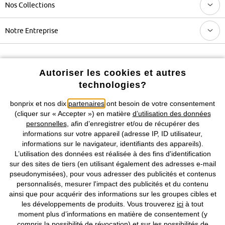
Nos Collections
Notre Entreprise
Retrouvez bonprix sur
Autoriser les cookies et autres
technologies?
bonprix et nos dix
partenaires
ont besoin de votre consentement
Prix indiqués TVA comprise avec en sus
frais de port & de service
(cliquer sur « Accepter ») en matière
d’utilisation des données
personnelles
, afin d’enregistrer et/ou de récupérer des
CGV
Données personnelles
Paramètres des cookies
informations sur votre appareil (adresse IP, ID utilisateur,
informations sur le navigateur, identifiants des appareils).
Mentions légales
Résilier le contrat
L’utilisation des données est réalisée à des fins d'identification
sur des sites de tiers (en utilisant également des adresses e-mail
©
2026 bonprix.
Tous droits réservés.
pseudonymisées), pour vous adresser des publicités et contenus
personnalisés, mesurer l'impact des publicités et du contenu
ainsi que pour acquérir des informations sur les groupes cibles et
les développements de produits. Vous trouverez
ici
à tout
moment plus d’informations en matière de consentement (y
Deutsch
Français
compris la possibilité de révocation) et sur les possibilités de