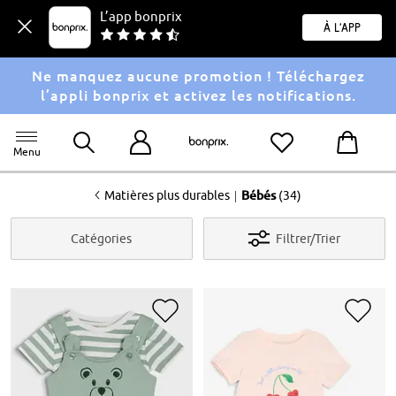
L’app bonprix
À l'app
Ne manquez aucune promotion ! Téléchargez
l’appli bonprix et activez les notifications.
Menu
<
|
Matières plus durables
Bébés
(34)
Catégories
Filtrer/Trier