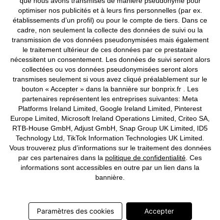
que nous avons transmises de manière pseudonyme pour
Mentions légales
Résilier le contrat
optimiser nos publicités et à leurs fins personnelles (par ex.
établissements d’un profil) ou pour le compte de tiers. Dans ce
©
2026 bonprix.
Tous droits réservés.
cadre, non seulement la collecte des données de suivi ou la
transmission de vos données pseudonymisées mais également
le traitement ultérieur de ces données par ce prestataire
nécessitent un consentement. Les données de suivi seront alors
collectées ou vos données pseudonymisées seront alors
Deutsch
Français
transmises seulement si vous avez cliqué préalablement sur le
bouton « Accepter » dans la bannière sur bonprix.fr . Les
partenaires représentent les entreprises suivantes: Meta
Platforms Ireland Limited, Google Ireland Limited, Pinterest
Europe Limited, Microsoft Ireland Operations Limited, Criteo SA,
RTB-House GmbH, Adjust GmbH, Snap Group UK Limited, ID5
Technology Ltd, TikTok Information Technologies UK Limited.
Vous trouverez plus d’informations sur le traitement des données
par ces partenaires dans la
politique de confidentialité
. Ces
informations sont accessibles en outre par un lien dans la
bannière.
Paramètres des cookies
Accepter