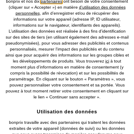
bonprix et nos dix
partenaires
ont besoin de votre consentement
(cliquer sur « Accepter ») en matière
d’utilisation des données
personnelles
, afin d’enregistrer et/ou de récupérer des
Nos Moyens de Paiement
informations sur votre appareil (adresse IP, ID utilisateur,
informations sur le navigateur, identifiants des appareils).
L’utilisation des données est réalisée à des fins d'identification
Nos Services
sur des sites de tiers (en utilisant également des adresses e-mail
pseudonymisées), pour vous adresser des publicités et contenus
personnalisés, mesurer l'impact des publicités et du contenu
Nos Collections
ainsi que pour acquérir des informations sur les groupes cibles et
les développements de produits. Vous trouverez
ici
à tout
Notre Entreprise
moment plus d’informations en matière de consentement (y
compris la possibilité de révocation) et sur les possibilités de
paramétrage. En cliquant sur le bouton « Paramètres », vous
Retrouvez bonprix sur
pouvez personnaliser votre consentement et sa portée. Vous
pouvez à tout moment retirer votre consentement en cliquant sur
le lien « Continuer sans accepter ».
Prix indiqués TVA comprise avec en sus
frais de port & de service
Utilisation des données
bonprix travaille avec des partenaires qui traitent les données
CGV
Données personnelles
Paramètres des cookies
extraites de votre appareil (données de suivi) ou les données