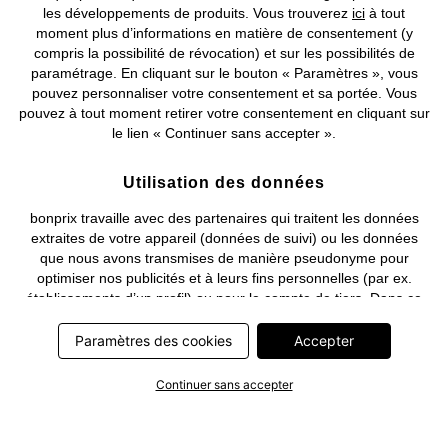
les développements de produits. Vous trouverez
ici
à tout
moment plus d’informations en matière de consentement (y
compris la possibilité de révocation) et sur les possibilités de
Deutsch
Français
paramétrage. En cliquant sur le bouton « Paramètres », vous
pouvez personnaliser votre consentement et sa portée. Vous
pouvez à tout moment retirer votre consentement en cliquant sur
le lien « Continuer sans accepter ».
Utilisation des données
bonprix travaille avec des partenaires qui traitent les données
extraites de votre appareil (données de suivi) ou les données
que nous avons transmises de manière pseudonyme pour
optimiser nos publicités et à leurs fins personnelles (par ex.
établissements d’un profil) ou pour le compte de tiers. Dans ce
cadre, non seulement la collecte des données de suivi ou la
transmission de vos données pseudonymisées mais également
Paramètres des cookies
Accepter
le traitement ultérieur de ces données par ce prestataire
nécessitent un consentement. Les données de suivi seront alors
Continuer sans accepter
collectées ou vos données pseudonymisées seront alors
transmises seulement si vous avez cliqué préalablement sur le
bouton « Accepter » dans la bannière sur bonprix.fr . Les