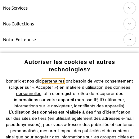
Nos Services
Nos Collections
Notre Entreprise
Retrouvez bonprix sur
Autoriser les cookies et autres
technologies?
bonprix et nos dix
partenaires
ont besoin de votre consentement
Prix indiqués TVA comprise avec en sus
frais de port & de service
(cliquer sur « Accepter ») en matière
d’utilisation des données
personnelles
, afin d’enregistrer et/ou de récupérer des
informations sur votre appareil (adresse IP, ID utilisateur,
CGV
Données personnelles
Paramètres des cookies
informations sur le navigateur, identifiants des appareils).
L’utilisation des données est réalisée à des fins d'identification
Mentions légales
Résilier le contrat
sur des sites de tiers (en utilisant également des adresses e-mail
pseudonymisées), pour vous adresser des publicités et contenus
©
2026 bonprix.
Tous droits réservés.
personnalisés, mesurer l'impact des publicités et du contenu
ainsi que pour acquérir des informations sur les groupes cibles et