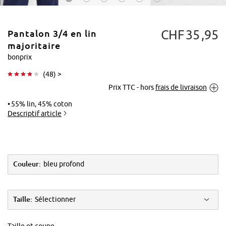
CHF
35
95
Pantalon 3/​4 en lin
majoritaire
bonprix
(
48
) >
Tapoter pour
Prix TTC - hors
frais de livraison
agrandir
55% lin, 45% coton
Descriptif article
Couleur:
bleu profond
Taille:
Sélectionner
Taille et coupe