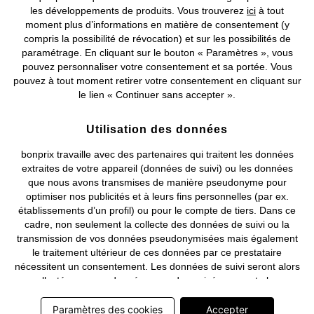
les développements de produits. Vous trouverez
ici
à tout
Mentions légales
Résilier le contrat
moment plus d’informations en matière de consentement (y
compris la possibilité de révocation) et sur les possibilités de
©
2026 bonprix.
Tous droits réservés.
paramétrage. En cliquant sur le bouton « Paramètres », vous
pouvez personnaliser votre consentement et sa portée. Vous
pouvez à tout moment retirer votre consentement en cliquant sur
le lien « Continuer sans accepter ».
Deutsch
Français
Utilisation des données
bonprix travaille avec des partenaires qui traitent les données
extraites de votre appareil (données de suivi) ou les données
que nous avons transmises de manière pseudonyme pour
optimiser nos publicités et à leurs fins personnelles (par ex.
établissements d’un profil) ou pour le compte de tiers. Dans ce
cadre, non seulement la collecte des données de suivi ou la
transmission de vos données pseudonymisées mais également
le traitement ultérieur de ces données par ce prestataire
nécessitent un consentement. Les données de suivi seront alors
collectées ou vos données pseudonymisées seront alors
transmises seulement si vous avez cliqué préalablement sur le
bouton « Accepter » dans la bannière sur bonprix.fr . Les
Paramètres des cookies
Accepter