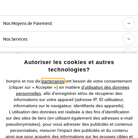
Nos Moyens de Paiement
Nos Services
Nos Collections
Autoriser les cookies et autres
technologies?
Notre Entreprise
bonprix et nos dix
partenaires
ont besoin de votre consentement
(cliquer sur « Accepter ») en matière
d’utilisation des données
Retrouvez bonprix sur
personnelles
, afin d’enregistrer et/ou de récupérer des
informations sur votre appareil (adresse IP, ID utilisateur,
informations sur le navigateur, identifiants des appareils).
L’utilisation des données est réalisée à des fins d'identification
Prix indiqués TVA comprise avec en sus
frais de port & de service
sur des sites de tiers (en utilisant également des adresses e-mail
pseudonymisées), pour vous adresser des publicités et contenus
personnalisés, mesurer l'impact des publicités et du contenu
CGV
Données personnelles
Paramètres des cookies
ainsi que pour acquérir des informations sur les groupes cibles et