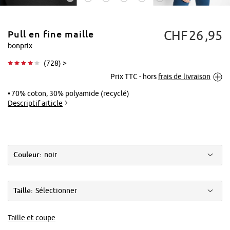
CHF
26
95
Pull en fine maille
bonprix
(
728
) >
Prix TTC - hors
frais de livraison
Tapoter pour
agrandir
70% coton, 30% polyamide (recyclé)
Descriptif article
Couleur:
noir
Taille:
Sélectionner
Taille et coupe