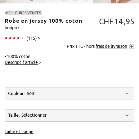
MEILLEURES VENTES
CHF
14
95
Robe en jersey 100% coton
bonprix
(
115
) >
Prix TTC - hors
frais de livraison
Tapoter pour
agrandir
100% coton
Descriptif article
Couleur:
noir
Taille:
Sélectionner
Taille et coupe