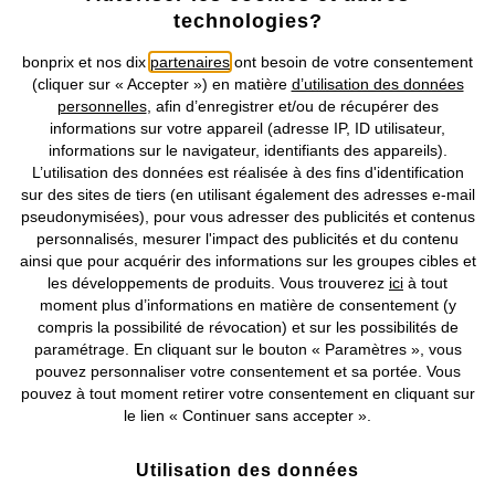
technologies?
Retrouvez bonprix sur
bonprix et nos dix
partenaires
ont besoin de votre consentement
(cliquer sur « Accepter ») en matière
d’utilisation des données
personnelles
, afin d’enregistrer et/ou de récupérer des
informations sur votre appareil (adresse IP, ID utilisateur,
Prix indiqués TVA comprise avec en sus
frais de port & de service
informations sur le navigateur, identifiants des appareils).
L’utilisation des données est réalisée à des fins d'identification
CGV
Données personnelles
Paramètres des cookies
sur des sites de tiers (en utilisant également des adresses e-mail
pseudonymisées), pour vous adresser des publicités et contenus
personnalisés, mesurer l'impact des publicités et du contenu
Mentions légales
Résilier le contrat
ainsi que pour acquérir des informations sur les groupes cibles et
les développements de produits. Vous trouverez
ici
à tout
©
2026 bonprix.
Tous droits réservés.
moment plus d’informations en matière de consentement (y
compris la possibilité de révocation) et sur les possibilités de
paramétrage. En cliquant sur le bouton « Paramètres », vous
pouvez personnaliser votre consentement et sa portée. Vous
pouvez à tout moment retirer votre consentement en cliquant sur
Deutsch
Français
le lien « Continuer sans accepter ».
Utilisation des données