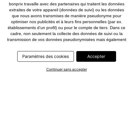
bonprix travaille avec des partenaires qui traitent les données
extraites de votre appareil (données de suivi) ou les données
que nous avons transmises de manière pseudonyme pour
optimiser nos publicités et à leurs fins personnelles (par ex.
établissements d’un profil) ou pour le compte de tiers. Dans ce
cadre, non seulement la collecte des données de suivi ou la
transmission de vos données pseudonymisées mais également
le traitement ultérieur de ces données par ce prestataire
nécessitent un consentement. Les données de suivi seront alors
Paramètres des cookies
Accepter
collectées ou vos données pseudonymisées seront alors
transmises seulement si vous avez cliqué préalablement sur le
bouton « Accepter » dans la bannière sur bonprix.fr . Les
Continuer sans accepter
partenaires représentent les entreprises suivantes: Meta
Platforms Ireland Limited, Google Ireland Limited, Pinterest
Europe Limited, Microsoft Ireland Operations Limited, Criteo SA,
RTB-House GmbH, Adjust GmbH, Snap Group UK Limited, ID5
Technology Ltd, TikTok Information Technologies UK Limited.
Vous trouverez plus d’informations sur le traitement des données
par ces partenaires dans la
politique de confidentialité
. Ces
informations sont accessibles en outre par un lien dans la
bannière.