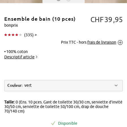
CHF
39
95
Ensemble de bain (10 pces)
bonprix
(
335
) >
Prix TTC - hors
frais de livraison
Tapoter pour
agrandir
100% coton
Descriptif article
Couleur:
vert
Taille:
0 (Ens. 10 pces. Gant de toilette 30/30 cm, serviette d’invité
30/50 cm, serviette de toilette 50/100 cm, drap de douche
70/140 cm)
Disponible