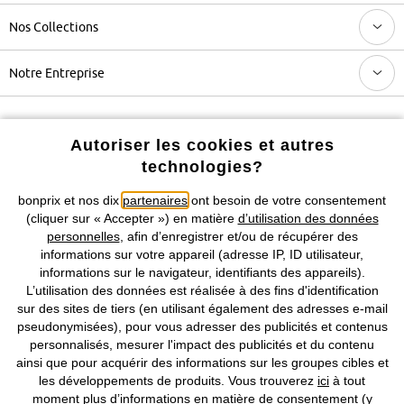
Nos Collections
Notre Entreprise
Retrouvez bonprix sur
Autoriser les cookies et autres
technologies?
bonprix et nos dix
partenaires
ont besoin de votre consentement
Prix indiqués TVA comprise avec en sus
frais de port & de service
(cliquer sur « Accepter ») en matière
d’utilisation des données
personnelles
, afin d’enregistrer et/ou de récupérer des
CGV
Données personnelles
Paramètres des cookies
informations sur votre appareil (adresse IP, ID utilisateur,
informations sur le navigateur, identifiants des appareils).
L’utilisation des données est réalisée à des fins d'identification
Mentions légales
Résilier le contrat
sur des sites de tiers (en utilisant également des adresses e-mail
pseudonymisées), pour vous adresser des publicités et contenus
©
2026 bonprix.
Tous droits réservés.
personnalisés, mesurer l'impact des publicités et du contenu
ainsi que pour acquérir des informations sur les groupes cibles et
les développements de produits. Vous trouverez
ici
à tout
moment plus d’informations en matière de consentement (y