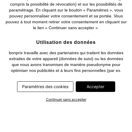
compris la possibilité de révocation) et sur les possibilités de
Deutsch
Français
paramétrage. En cliquant sur le bouton « Paramètres », vous
pouvez personnaliser votre consentement et sa portée. Vous
pouvez à tout moment retirer votre consentement en cliquant sur
le lien « Continuer sans accepter ».
Utilisation des données
bonprix travaille avec des partenaires qui traitent les données
extraites de votre appareil (données de suivi) ou les données
que nous avons transmises de manière pseudonyme pour
optimiser nos publicités et à leurs fins personnelles (par ex.
établissements d’un profil) ou pour le compte de tiers. Dans ce
cadre, non seulement la collecte des données de suivi ou la
Paramètres des cookies
Accepter
transmission de vos données pseudonymisées mais également
le traitement ultérieur de ces données par ce prestataire
Continuer sans accepter
nécessitent un consentement. Les données de suivi seront alors
collectées ou vos données pseudonymisées seront alors
transmises seulement si vous avez cliqué préalablement sur le
bouton « Accepter » dans la bannière sur bonprix.fr . Les
partenaires représentent les entreprises suivantes: Meta
Platforms Ireland Limited, Google Ireland Limited, Pinterest