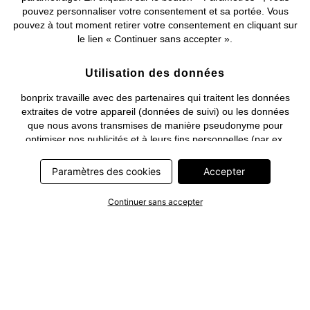
pouvez personnaliser votre consentement et sa portée. Vous
pouvez à tout moment retirer votre consentement en cliquant sur
le lien « Continuer sans accepter ».
Utilisation des données
bonprix travaille avec des partenaires qui traitent les données
extraites de votre appareil (données de suivi) ou les données
que nous avons transmises de manière pseudonyme pour
optimiser nos publicités et à leurs fins personnelles (par ex.
établissements d’un profil) ou pour le compte de tiers. Dans ce
cadre, non seulement la collecte des données de suivi ou la
Paramètres des cookies
Accepter
transmission de vos données pseudonymisées mais également
le traitement ultérieur de ces données par ce prestataire
Continuer sans accepter
nécessitent un consentement. Les données de suivi seront alors
collectées ou vos données pseudonymisées seront alors
transmises seulement si vous avez cliqué préalablement sur le
bouton « Accepter » dans la bannière sur bonprix.fr . Les
partenaires représentent les entreprises suivantes: Meta
Platforms Ireland Limited, Google Ireland Limited, Pinterest
Europe Limited, Microsoft Ireland Operations Limited, Criteo SA,
RTB-House GmbH, Adjust GmbH, Snap Group UK Limited, ID5