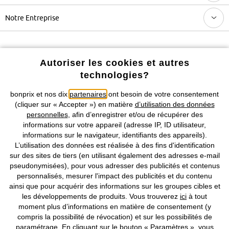
Notre Entreprise
Retrouvez bonprix sur
Autoriser les cookies et autres
technologies?
Prix indiqués TVA comprise avec en sus
frais de port & de service
bonprix et nos dix
partenaires
ont besoin de votre consentement
(cliquer sur « Accepter ») en matière
d’utilisation des données
personnelles
, afin d’enregistrer et/ou de récupérer des
CGV
Données personnelles
Paramètres des cookies
informations sur votre appareil (adresse IP, ID utilisateur,
informations sur le navigateur, identifiants des appareils).
Mentions légales
Résilier le contrat
L’utilisation des données est réalisée à des fins d'identification
sur des sites de tiers (en utilisant également des adresses e-mail
©
2026 bonprix.
Tous droits réservés.
pseudonymisées), pour vous adresser des publicités et contenus
personnalisés, mesurer l'impact des publicités et du contenu
ainsi que pour acquérir des informations sur les groupes cibles et
les développements de produits. Vous trouverez
ici
à tout
moment plus d’informations en matière de consentement (y
Deutsch
Français
compris la possibilité de révocation) et sur les possibilités de
paramétrage. En cliquant sur le bouton « Paramètres », vous