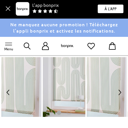
L’app bonprix
À l'app
Ne manquez aucune promotion ! Téléchargez
l’appli bonprix et activez les notifications.
Menu
<
>