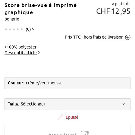
à partir de
Store brise-vue à imprimé
CHF
12
95
graphique
bonprix
(
0
) >
Tapoter pour
Prix TTC - hors
frais de livraison
agrandir
100% polyester
Descriptif article
Couleur:
crème/vert mousse
Taille:
Sélectionner
Épuisé