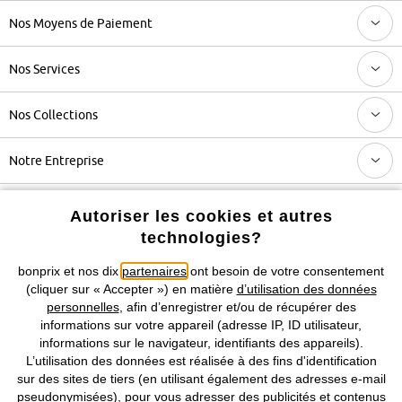
Nos Moyens de Paiement
Nos Services
Nos Collections
Notre Entreprise
Autoriser les cookies et autres
Retrouvez bonprix sur
technologies?
bonprix et nos dix
partenaires
ont besoin de votre consentement
(cliquer sur « Accepter ») en matière
d’utilisation des données
Prix indiqués TVA comprise avec en sus
frais de port & de service
personnelles
, afin d’enregistrer et/ou de récupérer des
informations sur votre appareil (adresse IP, ID utilisateur,
CGV
Données personnelles
Paramètres des cookies
informations sur le navigateur, identifiants des appareils).
L’utilisation des données est réalisée à des fins d'identification
Mentions légales
Résilier le contrat
sur des sites de tiers (en utilisant également des adresses e-mail
pseudonymisées), pour vous adresser des publicités et contenus