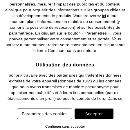
©
2026 bonprix.
Tous droits réservés.
personnalisés, mesurer l'impact des publicités et du contenu
ainsi que pour acquérir des informations sur les groupes cibles et
les développements de produits. Vous trouverez
ici
à tout
moment plus d’informations en matière de consentement (y
compris la possibilité de révocation) et sur les possibilités de
Deutsch
Français
paramétrage. En cliquant sur le bouton « Paramètres », vous
pouvez personnaliser votre consentement et sa portée. Vous
pouvez à tout moment retirer votre consentement en cliquant sur
le lien « Continuer sans accepter ».
Utilisation des données
bonprix travaille avec des partenaires qui traitent les données
extraites de votre appareil (données de suivi) ou les données
que nous avons transmises de manière pseudonyme pour
optimiser nos publicités et à leurs fins personnelles (par ex.
établissements d’un profil) ou pour le compte de tiers. Dans ce
cadre, non seulement la collecte des données de suivi ou la
transmission de vos données pseudonymisées mais également
Paramètres des cookies
Accepter
le traitement ultérieur de ces données par ce prestataire
nécessitent un consentement. Les données de suivi seront alors
Continuer sans accepter
collectées ou vos données pseudonymisées seront alors