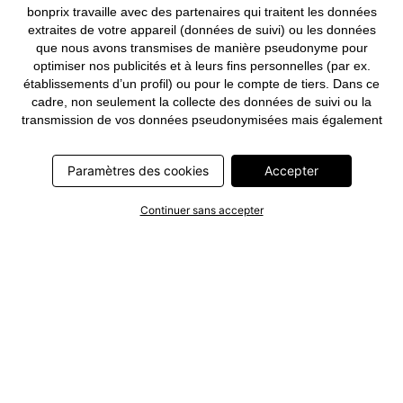
bonprix travaille avec des partenaires qui traitent les données
extraites de votre appareil (données de suivi) ou les données
que nous avons transmises de manière pseudonyme pour
optimiser nos publicités et à leurs fins personnelles (par ex.
établissements d’un profil) ou pour le compte de tiers. Dans ce
cadre, non seulement la collecte des données de suivi ou la
transmission de vos données pseudonymisées mais également
le traitement ultérieur de ces données par ce prestataire
nécessitent un consentement. Les données de suivi seront alors
Paramètres des cookies
Accepter
collectées ou vos données pseudonymisées seront alors
transmises seulement si vous avez cliqué préalablement sur le
bouton « Accepter » dans la bannière sur bonprix.fr . Les
Continuer sans accepter
partenaires représentent les entreprises suivantes: Meta
Platforms Ireland Limited, Google Ireland Limited, Pinterest
Europe Limited, Microsoft Ireland Operations Limited, Criteo SA,
RTB-House GmbH, Adjust GmbH, Snap Group UK Limited, ID5
Technology Ltd, TikTok Information Technologies UK Limited.
Vous trouverez plus d’informations sur le traitement des données
par ces partenaires dans la
politique de confidentialité
. Ces
informations sont accessibles en outre par un lien dans la
bannière.