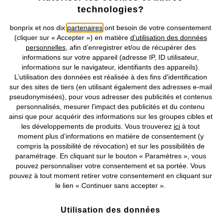
technologies?
Retrouvez bonprix sur
bonprix et nos dix
partenaires
ont besoin de votre consentement
(cliquer sur « Accepter ») en matière
d’utilisation des données
personnelles
, afin d’enregistrer et/ou de récupérer des
informations sur votre appareil (adresse IP, ID utilisateur,
Prix indiqués TVA comprise avec en sus
frais de port & de service
informations sur le navigateur, identifiants des appareils).
L’utilisation des données est réalisée à des fins d'identification
CGV
Données personnelles
Paramètres des cookies
sur des sites de tiers (en utilisant également des adresses e-mail
pseudonymisées), pour vous adresser des publicités et contenus
personnalisés, mesurer l'impact des publicités et du contenu
Mentions légales
Résilier le contrat
ainsi que pour acquérir des informations sur les groupes cibles et
les développements de produits. Vous trouverez
ici
à tout
©
2026 bonprix.
Tous droits réservés.
moment plus d’informations en matière de consentement (y
compris la possibilité de révocation) et sur les possibilités de
paramétrage. En cliquant sur le bouton « Paramètres », vous
pouvez personnaliser votre consentement et sa portée. Vous
pouvez à tout moment retirer votre consentement en cliquant sur
Deutsch
Français
le lien « Continuer sans accepter ».
Utilisation des données