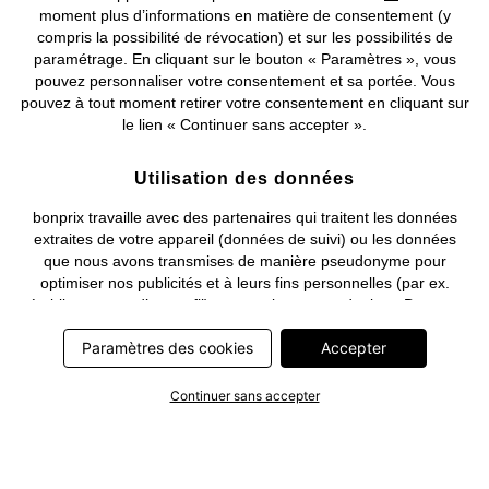
moment plus d’informations en matière de consentement (y
compris la possibilité de révocation) et sur les possibilités de
Deutsch
Français
paramétrage. En cliquant sur le bouton « Paramètres », vous
pouvez personnaliser votre consentement et sa portée. Vous
pouvez à tout moment retirer votre consentement en cliquant sur
le lien « Continuer sans accepter ».
Utilisation des données
bonprix travaille avec des partenaires qui traitent les données
extraites de votre appareil (données de suivi) ou les données
que nous avons transmises de manière pseudonyme pour
optimiser nos publicités et à leurs fins personnelles (par ex.
établissements d’un profil) ou pour le compte de tiers. Dans ce
cadre, non seulement la collecte des données de suivi ou la
Paramètres des cookies
Accepter
transmission de vos données pseudonymisées mais également
le traitement ultérieur de ces données par ce prestataire
nécessitent un consentement. Les données de suivi seront alors
Continuer sans accepter
collectées ou vos données pseudonymisées seront alors
transmises seulement si vous avez cliqué préalablement sur le
bouton « Accepter » dans la bannière sur bonprix.fr . Les
partenaires représentent les entreprises suivantes: Meta