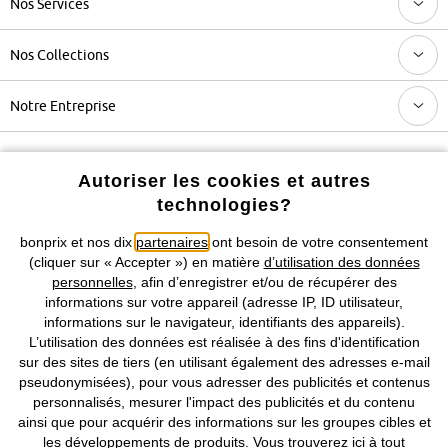
Nos Services
Nos Collections
Notre Entreprise
Retrouvez bonprix sur
Autoriser les cookies et autres
technologies?
bonprix et nos dix
partenaires
ont besoin de votre consentement
Prix indiqués TVA comprise avec en sus
frais de port & de service
(cliquer sur « Accepter ») en matière
d’utilisation des données
personnelles
, afin d’enregistrer et/ou de récupérer des
informations sur votre appareil (adresse IP, ID utilisateur,
CGV
Données personnelles
Paramètres des cookies
informations sur le navigateur, identifiants des appareils).
L’utilisation des données est réalisée à des fins d'identification
Mentions légales
Résilier le contrat
sur des sites de tiers (en utilisant également des adresses e-mail
pseudonymisées), pour vous adresser des publicités et contenus
©
2026 bonprix.
Tous droits réservés.
personnalisés, mesurer l'impact des publicités et du contenu
ainsi que pour acquérir des informations sur les groupes cibles et
les développements de produits. Vous trouverez
ici
à tout