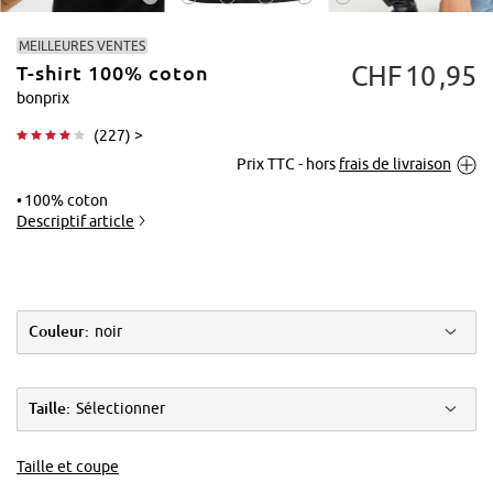
MEILLEURES VENTES
CHF
10
95
T-shirt 100% coton
bonprix
(
227
) >
Prix TTC - hors
frais de livraison
Tapoter pour
agrandir
100% coton
Descriptif article
Couleur:
noir
Taille:
Sélectionner
Taille et coupe