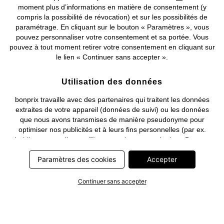
moment plus d’informations en matière de consentement (y
compris la possibilité de révocation) et sur les possibilités de
Deutsch
Français
paramétrage. En cliquant sur le bouton « Paramètres », vous
pouvez personnaliser votre consentement et sa portée. Vous
pouvez à tout moment retirer votre consentement en cliquant sur
le lien « Continuer sans accepter ».
Utilisation des données
bonprix travaille avec des partenaires qui traitent les données
extraites de votre appareil (données de suivi) ou les données
que nous avons transmises de manière pseudonyme pour
optimiser nos publicités et à leurs fins personnelles (par ex.
établissements d’un profil) ou pour le compte de tiers. Dans ce
cadre, non seulement la collecte des données de suivi ou la
Paramètres des cookies
Accepter
transmission de vos données pseudonymisées mais également
le traitement ultérieur de ces données par ce prestataire
nécessitent un consentement. Les données de suivi seront alors
Continuer sans accepter
collectées ou vos données pseudonymisées seront alors
transmises seulement si vous avez cliqué préalablement sur le
bouton « Accepter » dans la bannière sur bonprix.fr . Les
partenaires représentent les entreprises suivantes: Meta