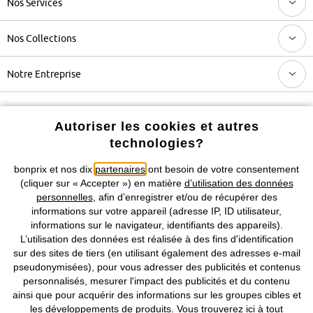
Nos Services
Nos Collections
Notre Entreprise
Retrouvez bonprix sur
Autoriser les cookies et autres
technologies?
bonprix et nos dix
partenaires
ont besoin de votre consentement
Prix indiqués TVA comprise avec en sus
frais de port & de service
(cliquer sur « Accepter ») en matière
d’utilisation des données
personnelles
, afin d’enregistrer et/ou de récupérer des
informations sur votre appareil (adresse IP, ID utilisateur,
CGV
Données personnelles
Paramètres des cookies
informations sur le navigateur, identifiants des appareils).
L’utilisation des données est réalisée à des fins d'identification
Mentions légales
Résilier le contrat
sur des sites de tiers (en utilisant également des adresses e-mail
pseudonymisées), pour vous adresser des publicités et contenus
©
2026 bonprix.
Tous droits réservés.
personnalisés, mesurer l'impact des publicités et du contenu
ainsi que pour acquérir des informations sur les groupes cibles et
les développements de produits. Vous trouverez
ici
à tout