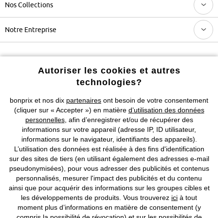
Nos Collections
Notre Entreprise
Retrouvez bonprix sur
Autoriser les cookies et autres
technologies?
bonprix et nos dix
partenaires
ont besoin de votre consentement
Prix indiqués TVA comprise avec en sus
frais de port & de service
(cliquer sur « Accepter ») en matière
d’utilisation des données
personnelles
, afin d’enregistrer et/ou de récupérer des
CGV
Données personnelles
Paramètres des cookies
informations sur votre appareil (adresse IP, ID utilisateur,
informations sur le navigateur, identifiants des appareils).
Mentions légales
Résilier le contrat
L’utilisation des données est réalisée à des fins d'identification
sur des sites de tiers (en utilisant également des adresses e-mail
©
2026 bonprix.
Tous droits réservés.
pseudonymisées), pour vous adresser des publicités et contenus
personnalisés, mesurer l'impact des publicités et du contenu
ainsi que pour acquérir des informations sur les groupes cibles et
les développements de produits. Vous trouverez
ici
à tout
moment plus d’informations en matière de consentement (y
Deutsch
Français
compris la possibilité de révocation) et sur les possibilités de