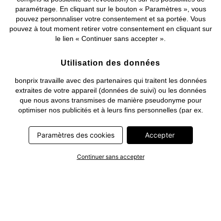
paramétrage. En cliquant sur le bouton « Paramètres », vous
pouvez personnaliser votre consentement et sa portée. Vous
pouvez à tout moment retirer votre consentement en cliquant sur
le lien « Continuer sans accepter ».
Utilisation des données
bonprix travaille avec des partenaires qui traitent les données
extraites de votre appareil (données de suivi) ou les données
que nous avons transmises de manière pseudonyme pour
optimiser nos publicités et à leurs fins personnelles (par ex.
établissements d’un profil) ou pour le compte de tiers. Dans ce
cadre, non seulement la collecte des données de suivi ou la
Paramètres des cookies
Accepter
transmission de vos données pseudonymisées mais également
le traitement ultérieur de ces données par ce prestataire
Continuer sans accepter
nécessitent un consentement. Les données de suivi seront alors
collectées ou vos données pseudonymisées seront alors
transmises seulement si vous avez cliqué préalablement sur le
bouton « Accepter » dans la bannière sur bonprix.fr . Les
partenaires représentent les entreprises suivantes: Meta
Platforms Ireland Limited, Google Ireland Limited, Pinterest
Europe Limited, Microsoft Ireland Operations Limited, Criteo SA,