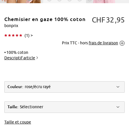
CHF
32
95
Chemisier en gaze 100% coton
bonprix
(
1
) >
Prix TTC - hors
frais de livraison
Tapoter pour
agrandir
100% coton
Descriptif article
Couleur:
rose/écru rayé
Taille:
Sélectionner
Taille et coupe