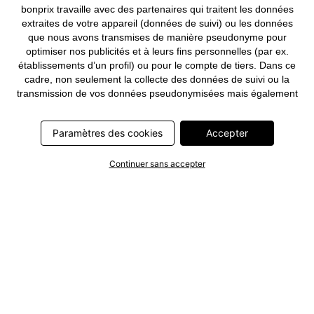
bonprix travaille avec des partenaires qui traitent les données
extraites de votre appareil (données de suivi) ou les données
que nous avons transmises de manière pseudonyme pour
optimiser nos publicités et à leurs fins personnelles (par ex.
établissements d’un profil) ou pour le compte de tiers. Dans ce
cadre, non seulement la collecte des données de suivi ou la
transmission de vos données pseudonymisées mais également
le traitement ultérieur de ces données par ce prestataire
nécessitent un consentement. Les données de suivi seront alors
Paramètres des cookies
Accepter
collectées ou vos données pseudonymisées seront alors
transmises seulement si vous avez cliqué préalablement sur le
bouton « Accepter » dans la bannière sur bonprix.fr . Les
Continuer sans accepter
partenaires représentent les entreprises suivantes: Meta
Platforms Ireland Limited, Google Ireland Limited, Pinterest
Europe Limited, Microsoft Ireland Operations Limited, Criteo SA,
RTB-House GmbH, Adjust GmbH, Snap Group UK Limited, ID5
Technology Ltd, TikTok Information Technologies UK Limited.
Vous trouverez plus d’informations sur le traitement des données
par ces partenaires dans la
politique de confidentialité
. Ces
informations sont accessibles en outre par un lien dans la
bannière.