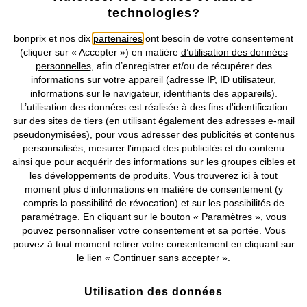
technologies?
Retrouvez bonprix sur
bonprix et nos dix
partenaires
ont besoin de votre consentement
(cliquer sur « Accepter ») en matière
d’utilisation des données
personnelles
, afin d’enregistrer et/ou de récupérer des
informations sur votre appareil (adresse IP, ID utilisateur,
Prix indiqués TVA comprise avec en sus
frais de port & de service
informations sur le navigateur, identifiants des appareils).
L’utilisation des données est réalisée à des fins d'identification
CGV
Données personnelles
Paramètres des cookies
sur des sites de tiers (en utilisant également des adresses e-mail
pseudonymisées), pour vous adresser des publicités et contenus
personnalisés, mesurer l'impact des publicités et du contenu
Mentions légales
Résilier le contrat
ainsi que pour acquérir des informations sur les groupes cibles et
les développements de produits. Vous trouverez
ici
à tout
©
2026 bonprix.
Tous droits réservés.
moment plus d’informations en matière de consentement (y
compris la possibilité de révocation) et sur les possibilités de
paramétrage. En cliquant sur le bouton « Paramètres », vous
pouvez personnaliser votre consentement et sa portée. Vous
pouvez à tout moment retirer votre consentement en cliquant sur
Deutsch
Français
le lien « Continuer sans accepter ».
Utilisation des données