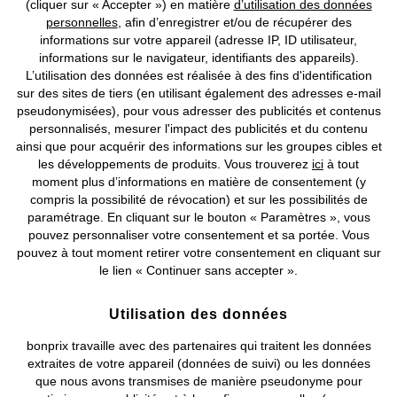
(cliquer sur « Accepter ») en matière
d’utilisation des données
personnelles
, afin d’enregistrer et/ou de récupérer des
Prix indiqués TVA comprise avec en sus
frais de port & de service
informations sur votre appareil (adresse IP, ID utilisateur,
informations sur le navigateur, identifiants des appareils).
L’utilisation des données est réalisée à des fins d'identification
CGV
Données personnelles
Paramètres des cookies
sur des sites de tiers (en utilisant également des adresses e-mail
pseudonymisées), pour vous adresser des publicités et contenus
Mentions légales
Résilier le contrat
personnalisés, mesurer l'impact des publicités et du contenu
ainsi que pour acquérir des informations sur les groupes cibles et
©
2026 bonprix.
Tous droits réservés.
les développements de produits. Vous trouverez
ici
à tout
moment plus d’informations en matière de consentement (y
compris la possibilité de révocation) et sur les possibilités de
paramétrage. En cliquant sur le bouton « Paramètres », vous
pouvez personnaliser votre consentement et sa portée. Vous
Deutsch
Français
pouvez à tout moment retirer votre consentement en cliquant sur
le lien « Continuer sans accepter ».
Utilisation des données
bonprix travaille avec des partenaires qui traitent les données
extraites de votre appareil (données de suivi) ou les données
que nous avons transmises de manière pseudonyme pour