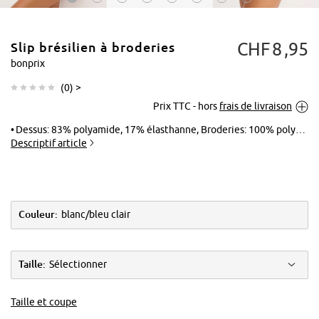
CHF
8
95
Slip brésilien à broderies
bonprix
(
0
) >
Prix TTC - hors
frais de livraison
Tapoter pour
agrandir
Dessus: 83% polyamide, 17% élasthanne, Broderies: 100% polyamide
Descriptif article
Couleur:
blanc/bleu clair
Taille:
Sélectionner
Taille et coupe