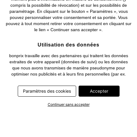
compris la possibilité de révocation) et sur les possibilités de
Deutsch
Français
paramétrage. En cliquant sur le bouton « Paramètres », vous
pouvez personnaliser votre consentement et sa portée. Vous
pouvez à tout moment retirer votre consentement en cliquant sur
le lien « Continuer sans accepter ».
Utilisation des données
bonprix travaille avec des partenaires qui traitent les données
extraites de votre appareil (données de suivi) ou les données
que nous avons transmises de manière pseudonyme pour
optimiser nos publicités et à leurs fins personnelles (par ex.
établissements d’un profil) ou pour le compte de tiers. Dans ce
cadre, non seulement la collecte des données de suivi ou la
Paramètres des cookies
Accepter
transmission de vos données pseudonymisées mais également
le traitement ultérieur de ces données par ce prestataire
nécessitent un consentement. Les données de suivi seront alors
Continuer sans accepter
collectées ou vos données pseudonymisées seront alors
transmises seulement si vous avez cliqué préalablement sur le
bouton « Accepter » dans la bannière sur bonprix.fr . Les
partenaires représentent les entreprises suivantes: Meta
Platforms Ireland Limited, Google Ireland Limited, Pinterest