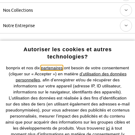
Nos Collections
Notre Entreprise
Retrouvez bonprix sur
Autoriser les cookies et autres
technologies?
bonprix et nos dix
partenaires
ont besoin de votre consentement
Prix indiqués TVA comprise avec en sus
frais de port & de service
(cliquer sur « Accepter ») en matière
d’utilisation des données
personnelles
, afin d’enregistrer et/ou de récupérer des
CGV
Données personnelles
Paramètres des cookies
informations sur votre appareil (adresse IP, ID utilisateur,
informations sur le navigateur, identifiants des appareils).
L’utilisation des données est réalisée à des fins d'identification
Mentions légales
Résilier le contrat
sur des sites de tiers (en utilisant également des adresses e-mail
pseudonymisées), pour vous adresser des publicités et contenus
©
2026 bonprix.
Tous droits réservés.
personnalisés, mesurer l'impact des publicités et du contenu
ainsi que pour acquérir des informations sur les groupes cibles et
les développements de produits. Vous trouverez
ici
à tout
moment plus d’informations en matière de consentement (y