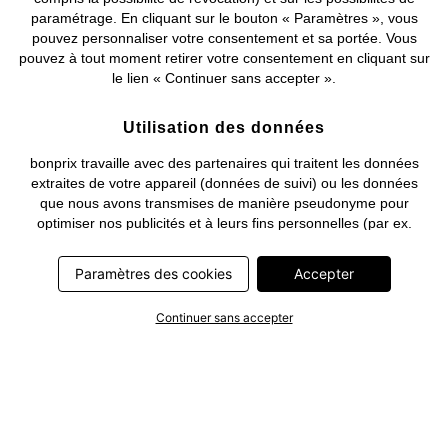
paramétrage. En cliquant sur le bouton « Paramètres », vous
pouvez personnaliser votre consentement et sa portée. Vous
pouvez à tout moment retirer votre consentement en cliquant sur
le lien « Continuer sans accepter ».
Utilisation des données
bonprix travaille avec des partenaires qui traitent les données
extraites de votre appareil (données de suivi) ou les données
que nous avons transmises de manière pseudonyme pour
optimiser nos publicités et à leurs fins personnelles (par ex.
établissements d’un profil) ou pour le compte de tiers. Dans ce
cadre, non seulement la collecte des données de suivi ou la
Paramètres des cookies
Accepter
transmission de vos données pseudonymisées mais également
le traitement ultérieur de ces données par ce prestataire
Continuer sans accepter
nécessitent un consentement. Les données de suivi seront alors
collectées ou vos données pseudonymisées seront alors
transmises seulement si vous avez cliqué préalablement sur le
bouton « Accepter » dans la bannière sur bonprix.fr . Les
partenaires représentent les entreprises suivantes: Meta
Platforms Ireland Limited, Google Ireland Limited, Pinterest
Europe Limited, Microsoft Ireland Operations Limited, Criteo SA,