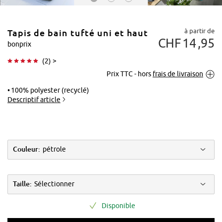
à partir de
Tapis de bain tufté uni et haut
CHF
14
95
bonprix
(
2
) >
Prix TTC - hors
frais de livraison
Tapoter pour
agrandir
100% polyester (recyclé)
Descriptif article
Couleur:
pétrole
Taille:
Sélectionner
Disponible