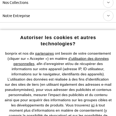
Nos Collections
Notre Entreprise
Retrouvez bonprix sur
Autoriser les cookies et autres
technologies?
bonprix et nos dix
partenaires
ont besoin de votre consentement
Prix indiqués TVA comprise avec en sus
frais de port & de service
(cliquer sur « Accepter ») en matière
d’utilisation des données
personnelles
, afin d’enregistrer et/ou de récupérer des
CGV
Données personnelles
Paramètres des cookies
informations sur votre appareil (adresse IP, ID utilisateur,
informations sur le navigateur, identifiants des appareils).
Mentions légales
Résilier le contrat
L’utilisation des données est réalisée à des fins d'identification
sur des sites de tiers (en utilisant également des adresses e-mail
©
2026 bonprix.
Tous droits réservés.
pseudonymisées), pour vous adresser des publicités et contenus
personnalisés, mesurer l'impact des publicités et du contenu
ainsi que pour acquérir des informations sur les groupes cibles et
les développements de produits. Vous trouverez
ici
à tout
moment plus d’informations en matière de consentement (y
Deutsch
Français
compris la possibilité de révocation) et sur les possibilités de