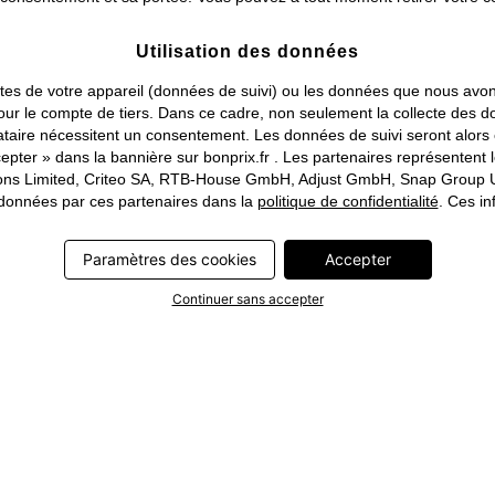
Utilisation des données
traites de votre appareil (données de suivi) ou les données que nous a
ou pour le compte de tiers. Dans ce cadre, non seulement la collecte de
tataire nécessitent un consentement. Les données de suivi seront alor
pter » dans la bannière sur bonprix.fr . Les partenaires représentent 
rations Limited, Criteo SA, RTB-House GmbH, Adjust GmbH, Snap Group U
s données par ces partenaires dans la
politique de confidentialité
. Ces in
Paramètres des cookies
Accepter
Continuer sans accepter