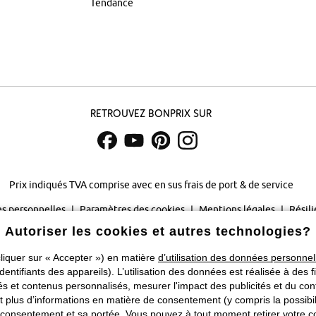
Tendance
Retrouvez bonprix sur
Prix indiqués TVA comprise avec en sus
frais de port & de service
s personnelles
Paramètres des cookies
Mentions légales
Résili
Autoriser les cookies et autres technologies?
©
2026 bonprix.
Tous droits réservés.
liquer sur « Accepter ») en matière
d’utilisation des données personnel
Changer de pays
identifiants des appareils). L’utilisation des données est réalisée à des f
 et contenus personnalisés, mesurer l'impact des publicités et du cont
plus d’informations en matière de consentement (y compris la possibilit
consentement et sa portée. Vous pouvez à tout moment retirer votre co