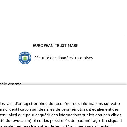
European Trust Mark
Sécurité des données transmises
er le contrat
les
, afin d’enregistrer et/ou de récupérer des informations sur votre
ins d'identification sur des sites de tiers (en utilisant également des
enu ainsi que pour acquérir des informations sur les groupes cibles
é de révocation) et sur les possibilités de paramétrage. En cliquant
nsentement en cliquant sur le lien « Continuer sans accepter ».