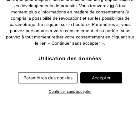
les développements de produits. Vous trouverez
ici
à tout
moment plus d’informations en matière de consentement (y
compris la possibilité de révocation) et sur les possibilités de
paramétrage. En cliquant sur le bouton « Paramètres », vous
pouvez personnaliser votre consentement et sa portée. Vous
pouvez à tout moment retirer votre consentement en cliquant sur
le lien « Continuer sans accepter ».
Utilisation des données
bonprix travaille avec des partenaires qui traitent les données
extraites de votre appareil (données de suivi) ou les données
Paramètres des cookies
Accepter
que nous avons transmises de manière pseudonyme pour
optimiser nos publicités et à leurs fins personnelles (par ex.
Continuer sans accepter
établissements d’un profil) ou pour le compte de tiers. Dans ce
cadre, non seulement la collecte des données de suivi ou la
transmission de vos données pseudonymisées mais également
le traitement ultérieur de ces données par ce prestataire
nécessitent un consentement. Les données de suivi seront alors
collectées ou vos données pseudonymisées seront alors
transmises seulement si vous avez cliqué préalablement sur le
bouton « Accepter » dans la bannière sur bonprix.fr . Les