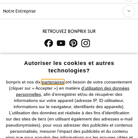
Notre Entreprise
Retrouvez bonprix sur
Prix indiqués TVA comprise avec en sus
frais de port & de service
Autoriser les cookies et autres
technologies?
CGV
Données personnelles
Paramètres des cookies
bonprix et nos dix
partenaires
ont besoin de votre consentement
Mentions légales
Résilier le contrat
(cliquer sur « Accepter ») en matière
d’utilisation des données
personnelles
, afin d’enregistrer et/ou de récupérer des
©
2026 bonprix.
Tous droits réservés.
informations sur votre appareil (adresse IP, ID utilisateur,
informations sur le navigateur, identifiants des appareils).
L’utilisation des données est réalisée à des fins d'identification
sur des sites de tiers (en utilisant également des adresses e-mail
pseudonymisées), pour vous adresser des publicités et contenus
Deutsch
Français
personnalisés, mesurer l'impact des publicités et du contenu
ainsi que pour acquérir des informations sur les groupes cibles et