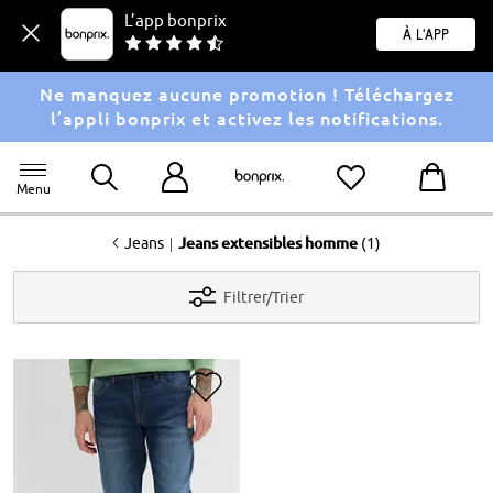
L’app bonprix
À l'app
Ne manquez aucune promotion ! Téléchargez
l’appli bonprix et activez les notifications.
Menu
<
|
Jeans
Jeans extensibles homme
(1)
Filtrer/Trier