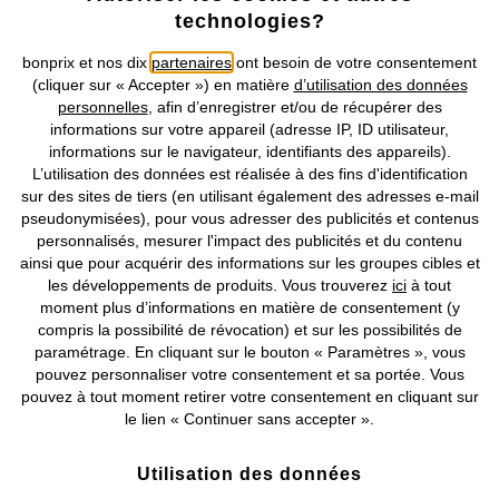
technologies?
Retrouvez bonprix sur
bonprix et nos dix
partenaires
ont besoin de votre consentement
(cliquer sur « Accepter ») en matière
d’utilisation des données
personnelles
, afin d’enregistrer et/ou de récupérer des
informations sur votre appareil (adresse IP, ID utilisateur,
Prix indiqués TVA comprise avec en sus
frais de port & de service
informations sur le navigateur, identifiants des appareils).
L’utilisation des données est réalisée à des fins d'identification
CGV
Données personnelles
Paramètres des cookies
sur des sites de tiers (en utilisant également des adresses e-mail
pseudonymisées), pour vous adresser des publicités et contenus
personnalisés, mesurer l'impact des publicités et du contenu
Mentions légales
Résilier le contrat
ainsi que pour acquérir des informations sur les groupes cibles et
les développements de produits. Vous trouverez
ici
à tout
©
2026 bonprix.
Tous droits réservés.
moment plus d’informations en matière de consentement (y
compris la possibilité de révocation) et sur les possibilités de
paramétrage. En cliquant sur le bouton « Paramètres », vous
pouvez personnaliser votre consentement et sa portée. Vous
pouvez à tout moment retirer votre consentement en cliquant sur
Deutsch
Français
le lien « Continuer sans accepter ».
Utilisation des données