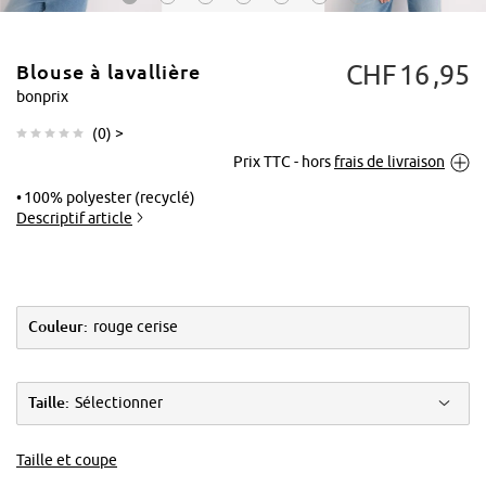
CHF
16
95
Blouse à lavallière
bonprix
(
0
) >
Prix TTC - hors
frais de livraison
Tapoter pour
agrandir
100% polyester (recyclé)
Descriptif article
Couleur:
rouge cerise
Taille:
Sélectionner
Taille et coupe