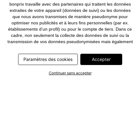
bonprix travaille avec des partenaires qui traitent les données
extraites de votre appareil (données de suivi) ou les données
que nous avons transmises de manière pseudonyme pour
optimiser nos publicités et à leurs fins personnelles (par ex.
établissements d’un profil) ou pour le compte de tiers. Dans ce
cadre, non seulement la collecte des données de suivi ou la
transmission de vos données pseudonymisées mais également
le traitement ultérieur de ces données par ce prestataire
nécessitent un consentement. Les données de suivi seront alors
Paramètres des cookies
Accepter
collectées ou vos données pseudonymisées seront alors
transmises seulement si vous avez cliqué préalablement sur le
bouton « Accepter » dans la bannière sur bonprix.fr . Les
Continuer sans accepter
partenaires représentent les entreprises suivantes: Meta
Platforms Ireland Limited, Google Ireland Limited, Pinterest
Europe Limited, Microsoft Ireland Operations Limited, Criteo SA,
RTB-House GmbH, Adjust GmbH, Snap Group UK Limited, ID5
Technology Ltd, TikTok Information Technologies UK Limited.
Vous trouverez plus d’informations sur le traitement des données
par ces partenaires dans la
politique de confidentialité
. Ces
informations sont accessibles en outre par un lien dans la
bannière.