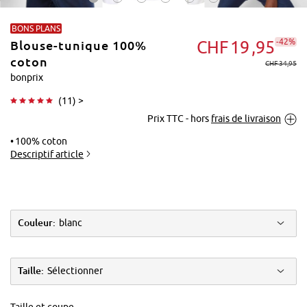
BONS PLANS
-42%
CHF
19
95
Blouse-tunique 100%
coton
CHF 34,95
bonprix
(
11
) >
Tapoter pour
Prix TTC - hors
frais de livraison
agrandir
100% coton
Descriptif article
Couleur:
blanc
Taille:
Sélectionner
Taille et coupe