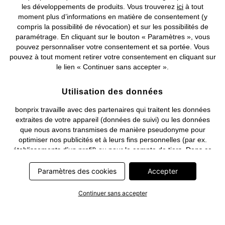
les développements de produits. Vous trouverez
ici
à tout
moment plus d’informations en matière de consentement (y
compris la possibilité de révocation) et sur les possibilités de
Deutsch
Français
paramétrage. En cliquant sur le bouton « Paramètres », vous
pouvez personnaliser votre consentement et sa portée. Vous
pouvez à tout moment retirer votre consentement en cliquant sur
le lien « Continuer sans accepter ».
Utilisation des données
bonprix travaille avec des partenaires qui traitent les données
extraites de votre appareil (données de suivi) ou les données
que nous avons transmises de manière pseudonyme pour
optimiser nos publicités et à leurs fins personnelles (par ex.
établissements d’un profil) ou pour le compte de tiers. Dans ce
cadre, non seulement la collecte des données de suivi ou la
transmission de vos données pseudonymisées mais également
Paramètres des cookies
Accepter
le traitement ultérieur de ces données par ce prestataire
nécessitent un consentement. Les données de suivi seront alors
Continuer sans accepter
collectées ou vos données pseudonymisées seront alors
transmises seulement si vous avez cliqué préalablement sur le
bouton « Accepter » dans la bannière sur bonprix.fr . Les