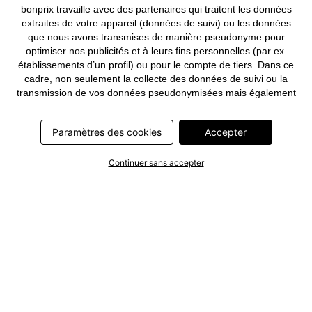
bonprix travaille avec des partenaires qui traitent les données
extraites de votre appareil (données de suivi) ou les données
que nous avons transmises de manière pseudonyme pour
optimiser nos publicités et à leurs fins personnelles (par ex.
établissements d’un profil) ou pour le compte de tiers. Dans ce
cadre, non seulement la collecte des données de suivi ou la
transmission de vos données pseudonymisées mais également
le traitement ultérieur de ces données par ce prestataire
nécessitent un consentement. Les données de suivi seront alors
Paramètres des cookies
Accepter
collectées ou vos données pseudonymisées seront alors
transmises seulement si vous avez cliqué préalablement sur le
bouton « Accepter » dans la bannière sur bonprix.fr . Les
Continuer sans accepter
partenaires représentent les entreprises suivantes: Meta
Platforms Ireland Limited, Google Ireland Limited, Pinterest
Europe Limited, Microsoft Ireland Operations Limited, Criteo SA,
RTB-House GmbH, Adjust GmbH, Snap Group UK Limited, ID5
Technology Ltd, TikTok Information Technologies UK Limited.
Vous trouverez plus d’informations sur le traitement des données
par ces partenaires dans la
politique de confidentialité
. Ces
informations sont accessibles en outre par un lien dans la
bannière.