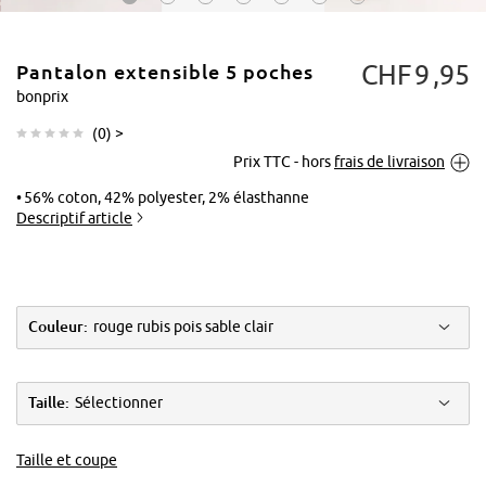
CHF
9
95
Pantalon extensible 5 poches
bonprix
(
0
) >
Prix TTC - hors
frais de livraison
Tapoter pour
agrandir
56% coton, 42% polyester, 2% élasthanne
Descriptif article
Couleur:
rouge rubis pois sable clair
Taille:
Sélectionner
Taille et coupe