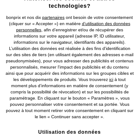
technologies?
Retrouvez bonprix sur
bonprix et nos dix
partenaires
ont besoin de votre consentement
(cliquer sur « Accepter ») en matière
d’utilisation des données
personnelles
, afin d’enregistrer et/ou de récupérer des
informations sur votre appareil (adresse IP, ID utilisateur,
Prix indiqués TVA comprise avec en sus
frais de port & de service
informations sur le navigateur, identifiants des appareils).
L’utilisation des données est réalisée à des fins d'identification
CGV
Données personnelles
Paramètres des cookies
sur des sites de tiers (en utilisant également des adresses e-mail
pseudonymisées), pour vous adresser des publicités et contenus
personnalisés, mesurer l'impact des publicités et du contenu
Mentions légales
Résilier le contrat
ainsi que pour acquérir des informations sur les groupes cibles et
les développements de produits. Vous trouverez
ici
à tout
©
2026 bonprix.
Tous droits réservés.
moment plus d’informations en matière de consentement (y
compris la possibilité de révocation) et sur les possibilités de
paramétrage. En cliquant sur le bouton « Paramètres », vous
pouvez personnaliser votre consentement et sa portée. Vous
pouvez à tout moment retirer votre consentement en cliquant sur
Deutsch
Français
le lien « Continuer sans accepter ».
Utilisation des données