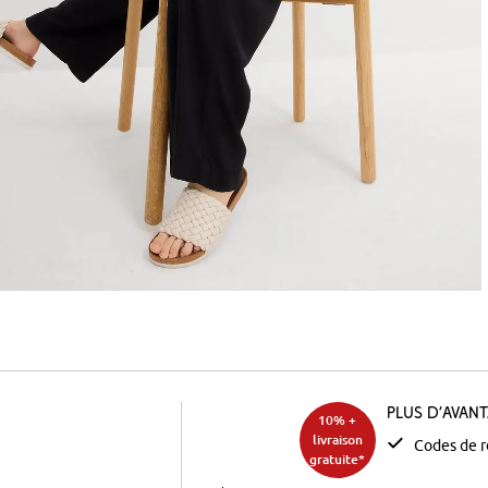
Plus d’avan
10% +
livraison
Codes de r
gratuite*