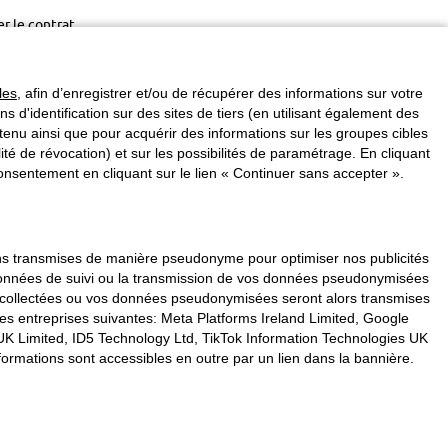
er le contrat
les
, afin d’enregistrer et/ou de récupérer des informations sur votre
ins d'identification sur des sites de tiers (en utilisant également des
enu ainsi que pour acquérir des informations sur les groupes cibles
é de révocation) et sur les possibilités de paramétrage. En cliquant
nsentement en cliquant sur le lien « Continuer sans accepter ».
vons transmises de manière pseudonyme pour optimiser nos publicités
s données de suivi ou la transmission de vos données pseudonymisées
s collectées ou vos données pseudonymisées seront alors transmises
les entreprises suivantes: Meta Platforms Ireland Limited, Google
K Limited, ID5 Technology Ltd, TikTok Information Technologies UK
formations sont accessibles en outre par un lien dans la bannière.