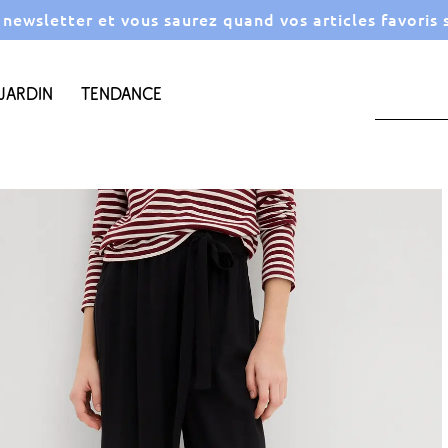
a newsletter et vous saurez quand vos articles favoris
Jardin
Tendance