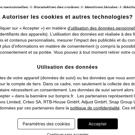
s personnelles
Paramètres des cookies
Mentions légales
Résili
Autoriser les cookies et autres technologies?
©
2026 bonprix.
Tous droits réservés.
liquer sur « Accepter ») en matière
d’utilisation des données personnel
Changer de pays
identifiants des appareils). L’utilisation des données est réalisée à des f
 et contenus personnalisés, mesurer l'impact des publicités et du cont
plus d’informations en matière de consentement (y compris la possibilit
consentement et sa portée. Vous pouvez à tout moment retirer votre co
Utilisation des données
traites de votre appareil (données de suivi) ou les données que nous a
ou pour le compte de tiers. Dans ce cadre, non seulement la collecte de
tataire nécessitent un consentement. Les données de suivi seront alor
pter » dans la bannière sur bonprix.fr . Les partenaires représentent 
rations Limited, Criteo SA, RTB-House GmbH, Adjust GmbH, Snap Group U
s données par ces partenaires dans la
politique de confidentialité
. Ces in
Paramètres des cookies
Accepter
Continuer sans accepter