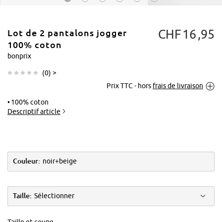
CHF
16
95
Lot de 2 pantalons jogger
100% coton
bonprix
(
0
) >
Tapoter pour
Prix TTC - hors
frais de livraison
agrandir
100% coton
Descriptif article
Couleur:
noir+beige
Taille:
Sélectionner
Taille et coupe