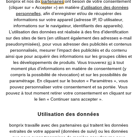
bonprix et nos dix
partenaires
ont besoin de votre consentement
(cliquer sur « Accepter ») en matière
d’utilisation des données
personnelles
, afin d’enregistrer et/ou de récupérer des
Prix indiqués TVA comprise avec en sus
frais de port & de service
informations sur votre appareil (adresse IP, ID utilisateur,
informations sur le navigateur, identifiants des appareils).
L’utilisation des données est réalisée à des fins d'identification
CGV
Données personnelles
Paramètres des cookies
sur des sites de tiers (en utilisant également des adresses e-mail
pseudonymisées), pour vous adresser des publicités et contenus
Mentions légales
Résilier le contrat
personnalisés, mesurer l'impact des publicités et du contenu
ainsi que pour acquérir des informations sur les groupes cibles et
©
2026 bonprix.
Tous droits réservés.
les développements de produits. Vous trouverez
ici
à tout
moment plus d’informations en matière de consentement (y
compris la possibilité de révocation) et sur les possibilités de
paramétrage. En cliquant sur le bouton « Paramètres », vous
pouvez personnaliser votre consentement et sa portée. Vous
Deutsch
Français
pouvez à tout moment retirer votre consentement en cliquant sur
le lien « Continuer sans accepter ».
Utilisation des données
bonprix travaille avec des partenaires qui traitent les données
extraites de votre appareil (données de suivi) ou les données