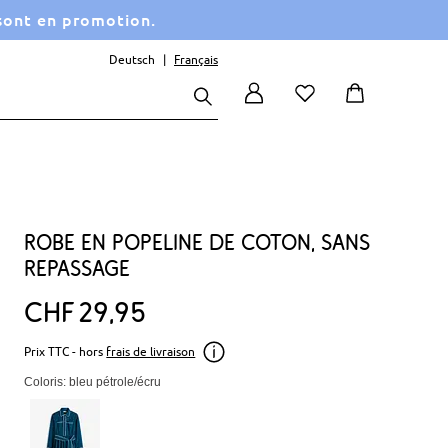
 sont en promotion.
Deutsch
Français
Robe en popeline de coton, sans
repassage
CHF
29
95
Prix TTC - hors
frais de livraison
Coloris: bleu pétrole/écru