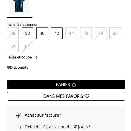
Taille:
Sélectionner
36
38
40
42
44
46
48
50
52
54
Taille et coupe
Disponible
Panier
Dans mes favoris
Achat sur facture*
Délai de rétractation de 30 jours*