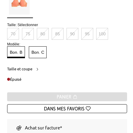
Taille:
Sélectionner
70
75
80
85
90
95
100
Modèle:
Bon. B
Bon. C
Taille et coupe
Épuisé
Panier
Dans mes favoris
Achat sur facture*