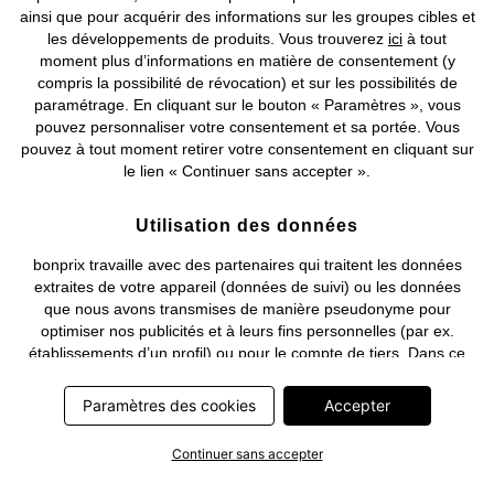
ainsi que pour acquérir des informations sur les groupes cibles et
les développements de produits. Vous trouverez
ici
à tout
moment plus d’informations en matière de consentement (y
compris la possibilité de révocation) et sur les possibilités de
Deutsch
Français
paramétrage. En cliquant sur le bouton « Paramètres », vous
pouvez personnaliser votre consentement et sa portée. Vous
pouvez à tout moment retirer votre consentement en cliquant sur
le lien « Continuer sans accepter ».
Utilisation des données
bonprix travaille avec des partenaires qui traitent les données
extraites de votre appareil (données de suivi) ou les données
que nous avons transmises de manière pseudonyme pour
optimiser nos publicités et à leurs fins personnelles (par ex.
établissements d’un profil) ou pour le compte de tiers. Dans ce
cadre, non seulement la collecte des données de suivi ou la
transmission de vos données pseudonymisées mais également
Paramètres des cookies
Accepter
le traitement ultérieur de ces données par ce prestataire
nécessitent un consentement. Les données de suivi seront alors
Continuer sans accepter
collectées ou vos données pseudonymisées seront alors
transmises seulement si vous avez cliqué préalablement sur le