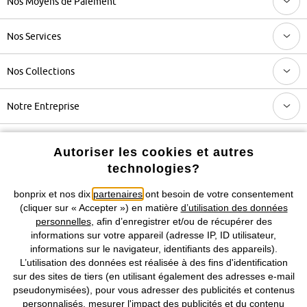
Nos Moyens de Paiement
Nos Services
Nos Collections
Notre Entreprise
Retrouvez bonprix sur
Autoriser les cookies et autres
technologies?
bonprix et nos dix
partenaires
ont besoin de votre consentement
Prix indiqués TVA comprise avec en sus
frais de port & de service
(cliquer sur « Accepter ») en matière
d’utilisation des données
personnelles
, afin d’enregistrer et/ou de récupérer des
informations sur votre appareil (adresse IP, ID utilisateur,
CGV
Données personnelles
Paramètres des cookies
informations sur le navigateur, identifiants des appareils).
L’utilisation des données est réalisée à des fins d'identification
Mentions légales
Résilier le contrat
sur des sites de tiers (en utilisant également des adresses e-mail
pseudonymisées), pour vous adresser des publicités et contenus
©
2026 bonprix.
Tous droits réservés.
personnalisés, mesurer l'impact des publicités et du contenu