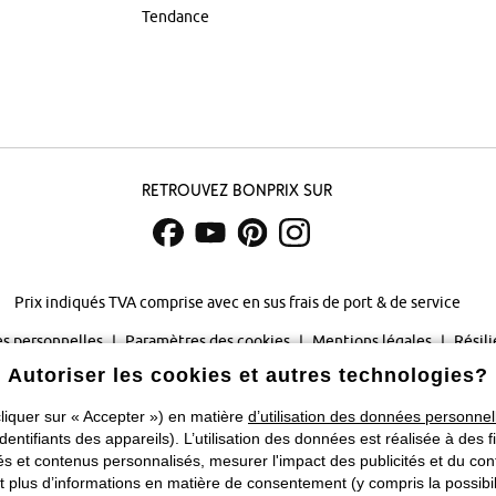
Tendance
Retrouvez bonprix sur
Prix indiqués TVA comprise avec en sus
frais de port & de service
s personnelles
Paramètres des cookies
Mentions légales
Résili
Autoriser les cookies et autres technologies?
©
2026 bonprix.
Tous droits réservés.
liquer sur « Accepter ») en matière
d’utilisation des données personnel
Changer de pays
identifiants des appareils). L’utilisation des données est réalisée à des f
 et contenus personnalisés, mesurer l'impact des publicités et du cont
plus d’informations en matière de consentement (y compris la possibilit