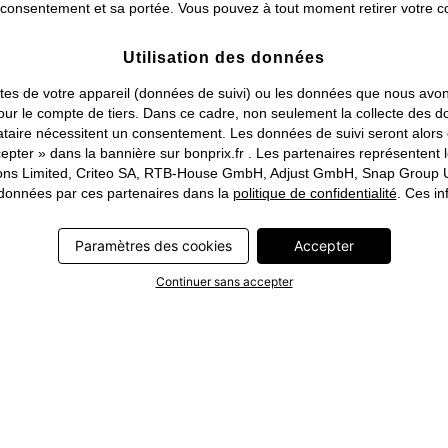
consentement et sa portée. Vous pouvez à tout moment retirer votre co
Utilisation des données
traites de votre appareil (données de suivi) ou les données que nous a
ou pour le compte de tiers. Dans ce cadre, non seulement la collecte de
tataire nécessitent un consentement. Les données de suivi seront alor
pter » dans la bannière sur bonprix.fr . Les partenaires représentent 
rations Limited, Criteo SA, RTB-House GmbH, Adjust GmbH, Snap Group U
s données par ces partenaires dans la
politique de confidentialité
. Ces in
Paramètres des cookies
Accepter
Continuer sans accepter