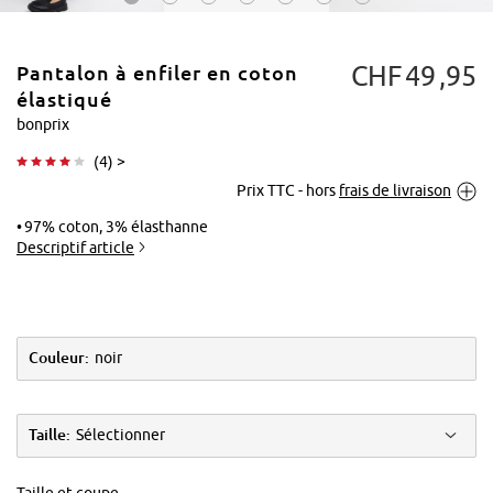
CHF
49
95
Pantalon à enfiler en coton
élastiqué
bonprix
(
4
) >
Tapoter pour
Prix TTC - hors
frais de livraison
agrandir
97% coton, 3% élasthanne
Descriptif article
Couleur:
noir
Taille:
Sélectionner
Taille et coupe