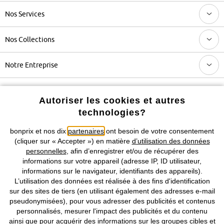
Nos Services
Nos Collections
Notre Entreprise
Retrouvez bonprix sur
Autoriser les cookies et autres
technologies?
bonprix et nos dix
partenaires
ont besoin de votre consentement
Prix indiqués TVA comprise avec en sus
frais de port & de service
(cliquer sur « Accepter ») en matière
d’utilisation des données
personnelles
, afin d’enregistrer et/ou de récupérer des
informations sur votre appareil (adresse IP, ID utilisateur,
CGV
Données personnelles
Paramètres des cookies
informations sur le navigateur, identifiants des appareils).
L’utilisation des données est réalisée à des fins d'identification
Mentions légales
Résilier le contrat
sur des sites de tiers (en utilisant également des adresses e-mail
pseudonymisées), pour vous adresser des publicités et contenus
©
2026 bonprix.
Tous droits réservés.
personnalisés, mesurer l'impact des publicités et du contenu
ainsi que pour acquérir des informations sur les groupes cibles et