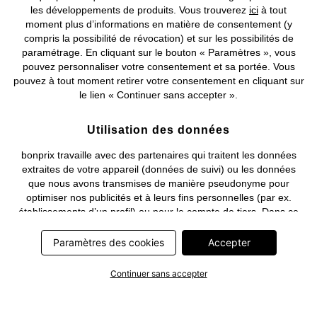
les développements de produits. Vous trouverez
ici
à tout
moment plus d’informations en matière de consentement (y
compris la possibilité de révocation) et sur les possibilités de
Deutsch
Français
paramétrage. En cliquant sur le bouton « Paramètres », vous
pouvez personnaliser votre consentement et sa portée. Vous
pouvez à tout moment retirer votre consentement en cliquant sur
le lien « Continuer sans accepter ».
Utilisation des données
bonprix travaille avec des partenaires qui traitent les données
extraites de votre appareil (données de suivi) ou les données
que nous avons transmises de manière pseudonyme pour
optimiser nos publicités et à leurs fins personnelles (par ex.
établissements d’un profil) ou pour le compte de tiers. Dans ce
cadre, non seulement la collecte des données de suivi ou la
transmission de vos données pseudonymisées mais également
Paramètres des cookies
Accepter
le traitement ultérieur de ces données par ce prestataire
nécessitent un consentement. Les données de suivi seront alors
Continuer sans accepter
collectées ou vos données pseudonymisées seront alors
transmises seulement si vous avez cliqué préalablement sur le
bouton « Accepter » dans la bannière sur bonprix.fr . Les