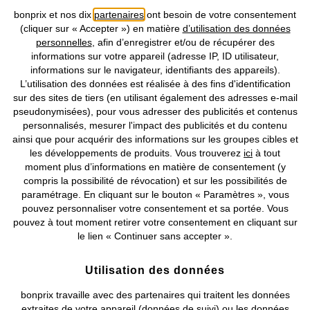
bonprix et nos dix
partenaires
ont besoin de votre consentement
(cliquer sur « Accepter ») en matière
d’utilisation des données
personnelles
, afin d’enregistrer et/ou de récupérer des
Prix indiqués TVA comprise avec en sus
frais de port & de service
informations sur votre appareil (adresse IP, ID utilisateur,
informations sur le navigateur, identifiants des appareils).
L’utilisation des données est réalisée à des fins d'identification
CGV
Données personnelles
Paramètres des cookies
sur des sites de tiers (en utilisant également des adresses e-mail
pseudonymisées), pour vous adresser des publicités et contenus
Mentions légales
Résilier le contrat
personnalisés, mesurer l'impact des publicités et du contenu
ainsi que pour acquérir des informations sur les groupes cibles et
©
2026 bonprix.
Tous droits réservés.
les développements de produits. Vous trouverez
ici
à tout
moment plus d’informations en matière de consentement (y
compris la possibilité de révocation) et sur les possibilités de
paramétrage. En cliquant sur le bouton « Paramètres », vous
pouvez personnaliser votre consentement et sa portée. Vous
Deutsch
Français
pouvez à tout moment retirer votre consentement en cliquant sur
le lien « Continuer sans accepter ».
Utilisation des données
bonprix travaille avec des partenaires qui traitent les données
extraites de votre appareil (données de suivi) ou les données