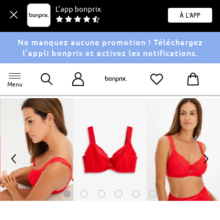
L’app bonprix
À l'app
Ne manquez aucune promotion ! Téléchargez
l’appli bonprix et activez les notifications.
Menu
<
>