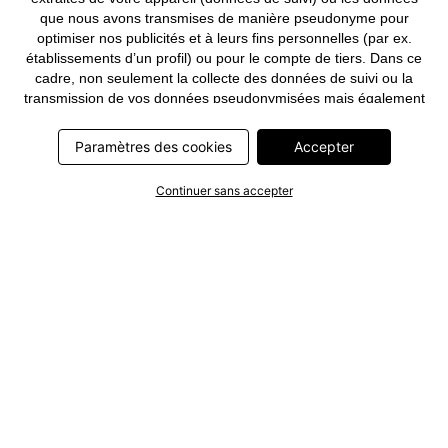
que nous avons transmises de manière pseudonyme pour
optimiser nos publicités et à leurs fins personnelles (par ex.
établissements d’un profil) ou pour le compte de tiers. Dans ce
cadre, non seulement la collecte des données de suivi ou la
transmission de vos données pseudonymisées mais également
le traitement ultérieur de ces données par ce prestataire
nécessitent un consentement. Les données de suivi seront alors
Paramètres des cookies
Accepter
collectées ou vos données pseudonymisées seront alors
transmises seulement si vous avez cliqué préalablement sur le
Continuer sans accepter
bouton « Accepter » dans la bannière sur bonprix.fr . Les
partenaires représentent les entreprises suivantes: Meta
Platforms Ireland Limited, Google Ireland Limited, Pinterest
Europe Limited, Microsoft Ireland Operations Limited, Criteo SA,
RTB-House GmbH, Adjust GmbH, Snap Group UK Limited, ID5
Technology Ltd, TikTok Information Technologies UK Limited.
Vous trouverez plus d’informations sur le traitement des données
par ces partenaires dans la
politique de confidentialité
. Ces
informations sont accessibles en outre par un lien dans la
bannière.