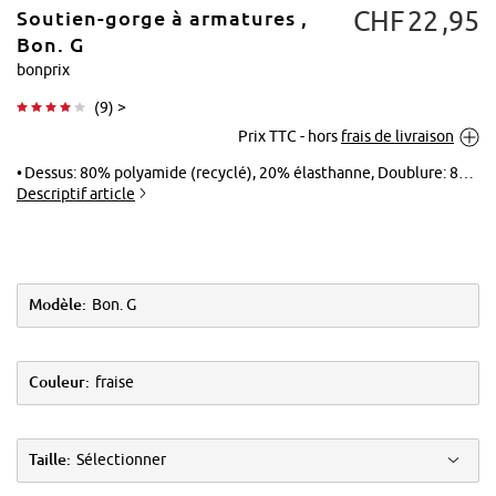
CHF
22
95
Soutien-gorge à armatures ,
Bon. G
bonprix
(
9
) >
Tapoter pour
Prix TTC - hors
frais de livraison
agrandir
Dessus: 80% polyamide (recyclé), 20% élasthanne, Doublure: 80% polyamide (recyclé), 20% élasthanne, Dentelle: 79% polyamide, 21% élasthanne, Filet: 82% polyamide, 18% élasthanne, Doublure maille mesh: 92% polyamide, 8% élasthanne
Descriptif article
Modèle:
Bon. G
Couleur:
fraise
Taille:
Sélectionner